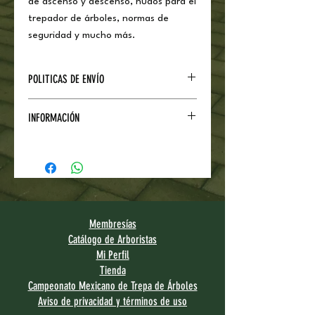
de ascenso y descenso, nudos para el
trepador de árboles, normas de
seguridad y mucho más.
POLITICAS DE ENVÍO
Precio Público en general
INFORMACIÓN
Envío de 3 a 5 días hábiles por
Estafeta dentro de México.
Hacemos entregas directas en Léon,
Guanajuato.
Membresías
Catálogo de Arboristas
Mi Perfil
Tienda
Campeonato Mexicano de Trepa de Árboles
Aviso de privacidad y términos de uso