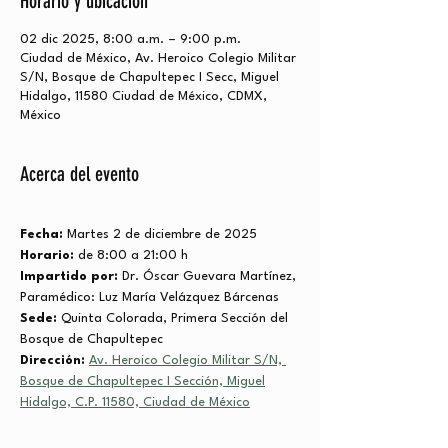
Horario y ubicación
02 dic 2025, 8:00 a.m. – 9:00 p.m.
Ciudad de México, Av. Heroico Colegio Militar
S/N, Bosque de Chapultepec I Secc, Miguel
Hidalgo, 11580 Ciudad de México, CDMX,
México
Acerca del evento
Fecha:
 Martes 2 de diciembre de 2025
Horario:
 de 8:00 a 21:00 h
Impartido por:
 Dr. Óscar Guevara Martínez, 
Paramédico: Luz María Velázquez Bárcenas
Sede:
 Quinta Colorada, Primera Sección del 
Bosque de Chapultepec
Dirección:
Av. Heroico Colegio Militar S/N, 
Bosque de Chapultepec I Sección, Miguel
Hidalgo, C.P. 11580, Ciudad de México